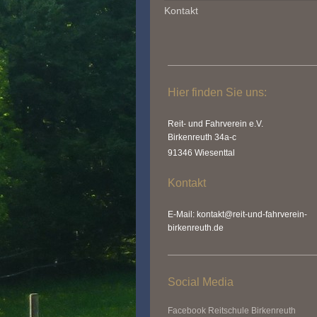
Kontakt
Hier finden Sie uns:
Reit- und Fahrverein e.V.
Birkenreuth 34a-c
91346 Wiesenttal
Kontakt
E-Mail: kontakt@reit-und-fahrverein-
birkenreuth.de
Social Media
Facebook Reitschule Birkenreuth