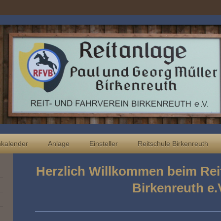
nkalender
Anlage
Einsteller
Reitschule Birkenreuth
Herzlich Willkommen beim Rei
Birkenreuth e.