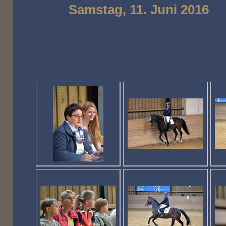
Samstag, 11. Juni 2016